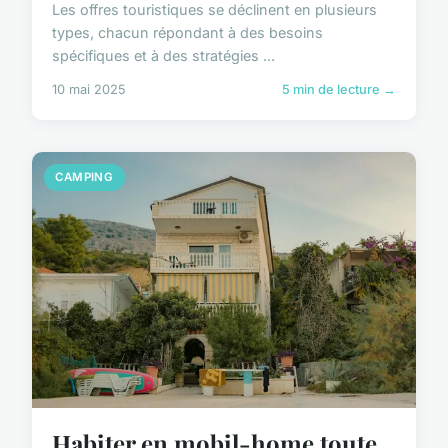
Les offres touristiques se déclinent en plusieurs
types, chacun répondant à des besoins
spécifiques et à des stratégies ...
10 mai 2025
5 min de lecture →
CAMPING
Habiter en mobil-home toute