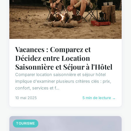
Vacances : Comparez et
Décidez entre Location
Saisonnière et Séjour à l'Hôtel
Comparer location saisonnière et séjour hôtel
implique d'examiner plusieurs critères clés : prix,
confort, services et f...
10 mai 2025
5 min de lecture →
TOURISME