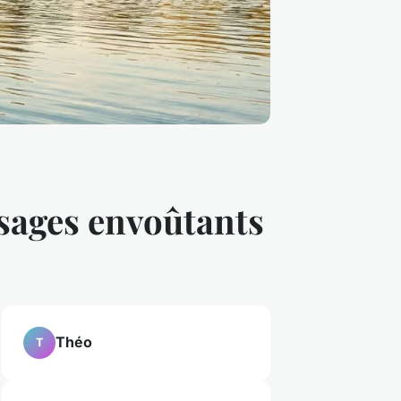
ysages envoûtants
Théo
T