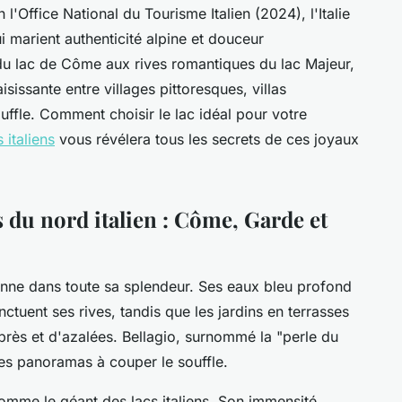
 l'Office National du Tourisme Italien (2024), l'Italie
 marient authenticité alpine et douceur
 du lac de Côme aux rives romantiques du lac Majeur,
isissante entre villages pittoresques, villas
uffle. Comment choisir le lac idéal pour votre
 italiens
vous révélera tous les secrets de ces joyaux
 du nord italien : Côme, Garde et
ienne dans toute sa splendeur. Ses eaux bleu profond
onctuent ses rives, tandis que les jardins en terrasses
près et d'azalées. Bellagio, surnommé la "perle du
ses panoramas à couper le souffle.
mme le géant des lacs italiens. Son immensité