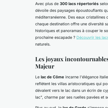
Avec plus de
300 lacs répertoriés
selon
dévoile des paysages époustouflants qui
méditerranéenne. Des eaux cristallines
chaque destination offre une diversité sa
historiques et panoramas à couper le so
prochaine escapade ?
Découvrir les lacs
naturels.
Les joyaux incontournables
Majeur
Le
lac de Côme
incarne l'élégance ital
reflètent les villas aristocratiques qui p
dévalent vers le lac dans un écrin de cy
lac", charme par ses ruelles pavées et 
Plus au sud, le
lac de Garde
s'impose co