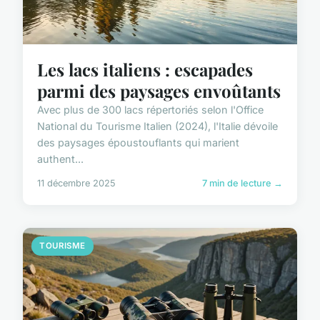
Les lacs italiens : escapades
parmi des paysages envoûtants
Avec plus de 300 lacs répertoriés selon l'Office
National du Tourisme Italien (2024), l'Italie dévoile
des paysages époustouflants qui marient
authent...
11 décembre 2025
7 min de lecture →
TOURISME