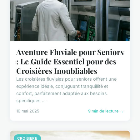
Aventure Fluviale pour Seniors
: Le Guide Essentiel pour des
Croisières Inoubliables
Les croisières fluviales pour seniors offrent une
expérience idéale, conjuguant tranquillité et
confort, parfaitement adaptée aux besoins
spécifiques ...
10 mai 2025
9 min de lecture →
CROISIERE